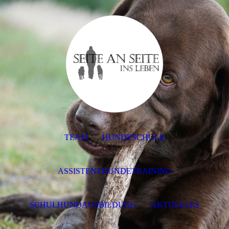
TEAM
HUNDESCHULE
ASSISTENZHUNDETRAINING
SCHULHUNDAUSBILDUNG
AKTUELLES