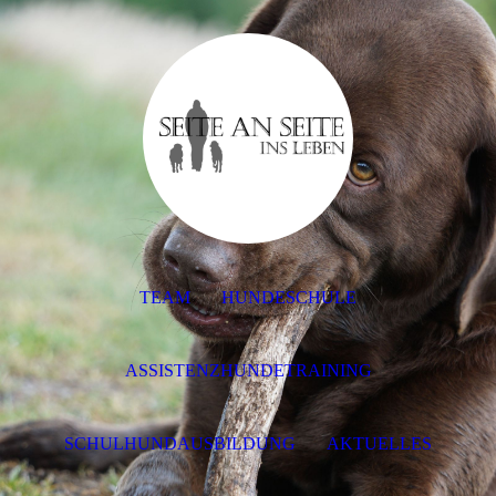
TEAM
HUNDESCHULE
ASSISTENZHUNDETRAINING
SCHULHUNDAUSBILDUNG
AKTUELLES